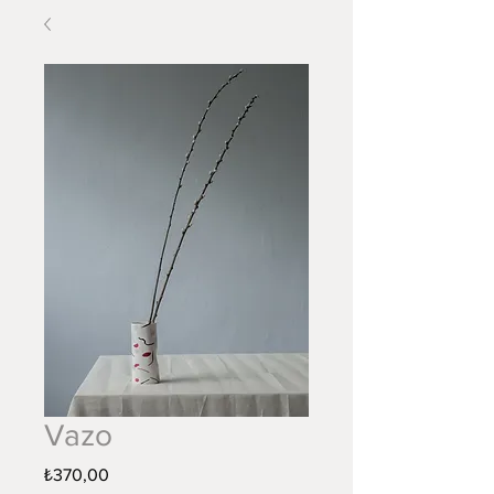
Vazo
Fiyat
₺370,00